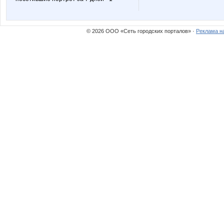
К*Р*О*К*И*Д
Катюли
© 2026 ООО «Сеть городских порталов» ·
Реклама н
Майя!
Мыш
Зла
Шляпни