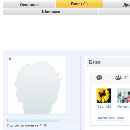
Блог
( 0 )
Основное
Др
Шпионаж
Блог
37
*Светик52
Aleks
Посмотреть ещё
Портрет заполнен на 74 %