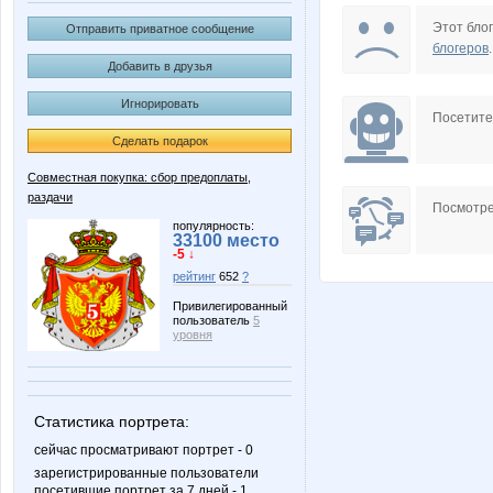
Knita
Lelyan
Этот блог
Отправить приватное сообщение
блогеров
.
Добавить в друзья
Игнорировать
Somal
Stella6
Посетит
Сделать подарок
Совместная покупка: сбор предоплаты,
раздачи
allasol
annyne
Посмотре
популярность:
33100 место
-5 ↓
рейтинг
652
?
julia-dem
kys197
Привилегированный
пользователь
5
уровня
гринча
ксю77
Статистика портрета:
сейчас просматривают портрет - 0
зарегистрированные пользователи
посетившие портрет за 7 дней - 1